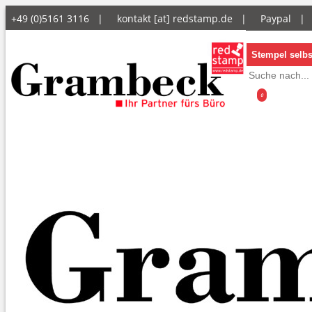
+49 (0)5161 3116 |
kontakt [at] redstamp.de
|
Paypal 
Stempel selbs
0