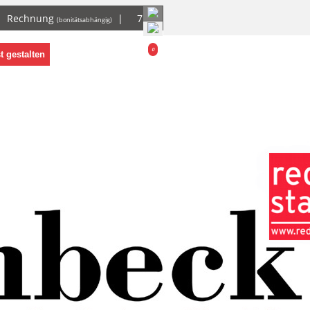
|
Rechnung
|
7
(bonitätsabhängig)
0
t gestalten