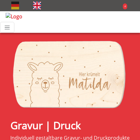
0
Gravur | Druck
Individuell gestaltbare Gravur- und Druckprodukte