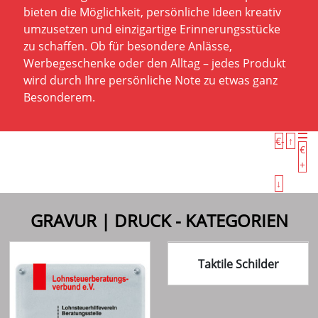
bieten die Möglichkeit, persönliche Ideen kreativ
umzusetzen und einzigartige Erinnerungsstücke
zu schaffen. Ob für besondere Anlässe,
Werbegeschenke oder den Alltag – jedes Produkt
wird durch Ihre persönliche Note zu etwas ganz
Besonderem.
€-
↑
€
+
↓
GRAVUR | DRUCK - KATEGORIEN
Taktile Schilder