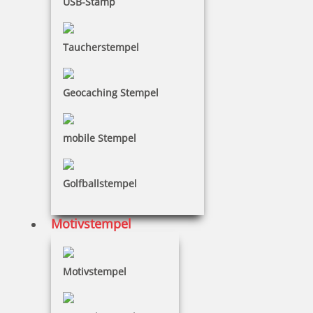
16,68 €
USB-Stamp
zzgl. 19 % Mwst.
Taucherstempel
Bestellen
Geocaching Stempel
mobile Stempel
Colop Datumsstempel 05000 Schrifthöhe 5 mm
Golfballstempel
Motivstempel
6,39 €
Motivstempel
zzgl. 19 % Mwst.
Bestellen