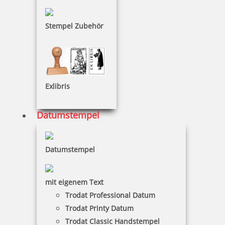
zzgl. 19 % Mwst.
Bestellen
Stempel Zubehör
Exlibris
Colop Datumsstempel 12000 Schrifthöhe 12 mm
Datumstempel
Datumstempel
45,97 €
mit eigenem Text
zzgl. 19 % Mwst.
Trodat Professional Datum
Bestellen
Trodat Printy Datum
Trodat Classic Handstempel