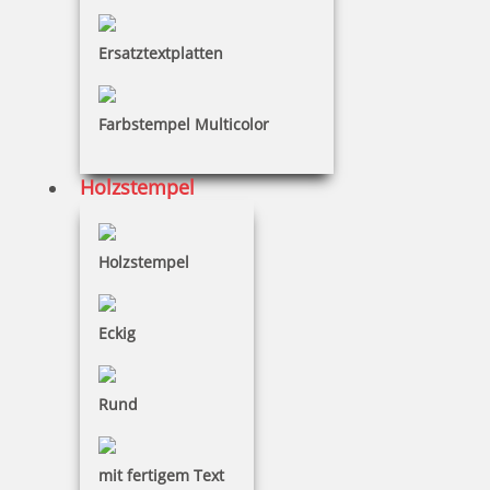
Ersatztextplatten
4,92 €
Farbstempel Multicolor
zzgl. 19 % Mwst.
Bestellen
Holzstempel
Holzstempel
Eckig
Colop Datumsstempel 15000 Schrifthöhe 15 mm
Rund
45,97 €
mit fertigem Text