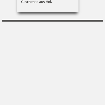
Geschenke aus Holz
Florian Grambeck
Bergstraße 4|29664 Walsrode
+49 (0)5161 3116