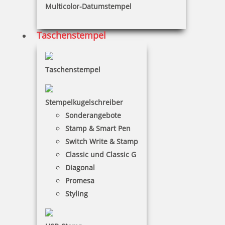
Multicolor-Datumstempel
Taschenstempel
16,68 €
Taschenstempel
zzgl. 19 % Mwst.
Bestellen
Stempelkugelschreiber
Sonderangebote
Stamp & Smart Pen
Switch Write & Stamp
Classic und Classic G
Diagonal
Colop Datumsstempel 07000 Schrifthöhe 7 mm
Promesa
Styling