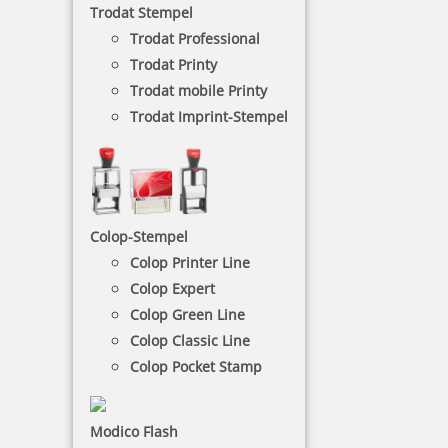
Trodat Stempel
ein separates Stempelkissen.
Trodat Professional
Trodat Printy
NACH WUNSCHSTEMPEL FILTERN
Trodat mobile Printy
Trodat Imprint-Stempel
€-
↑
€+
↓
Colop-Stempel
12 Artikel in der Kategorie
Colop Printer Line
Colop Expert
Colop Green Line
Colop Classic Line
Colop Pocket Stamp
Colop Datumsstempel 04000 SD Schrifthöhe 4 mm
Modico Flash