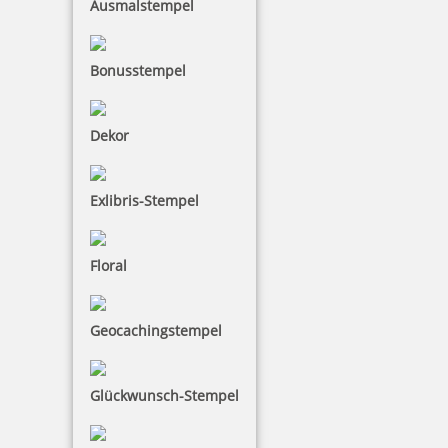
Ausmalstempel
Bonusstempel
Colop Wortbandstempel 04000/WD 4mm Datum
Dekor
Exlibris-Stempel
13,28 €
Floral
zzgl. 19 % Mwst.
Bestellen
Geocachingstempel
Glückwunsch-Stempel