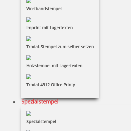
versehen möchten. Zum Gebrauch benötigen Sie ein
Wortbandstempel
separates Stempelkissen. Der Tag und das Jahr
werden in Zahlen abgedruckt und er Monat wird
abgekürzt in Buchstaben abgedruck. Es gibt den
Imprint mit Lagertexten
Colop-Datumsstempel auch in der englischen
Variante.
Trodat-Stempel zum selber setzen
Holzstempel mit Lagertexten
Trodat 4912 Office Printy
Spezialstempel
Spezialstempel