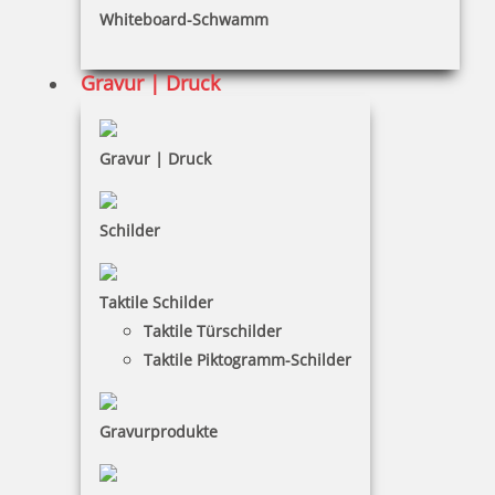
Whiteboard-Schwamm
Datenschutz
AGB
Gravur | Druck
Widerruf
Barrierefreiheit
Gravur | Druck
Vertrag widerrufen
Schilder
KUNDENBEREICH
Taktile Schilder
Mein Konto
Taktile Türschilder
Warenkorb
Taktile Piktogramm-Schilder
Kundenservice
Gravurprodukte
KONTAKT
Otto Grambeck e.K.