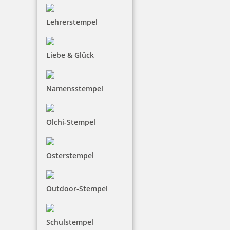
Colop Printer R Outdoorstempel rund mit Tauchstempel-Motiv
Lehrerstempel
TA
Liebe & Glück
25,97 €
Namensstempel
zzgl. 19 % Mwst.
Jetzt gestalten
Olchi-Stempel
Outdoor-Stempel sind ideal für Abenteurer,
Osterstempel
Bergfreunde, Wanderer und Wassersportler und
Freiluft-Fans. Einfach Motiv wählen oder eigenen
Stempel gestalten und online bestellen.
Outdoor-Stempel
Schulstempel