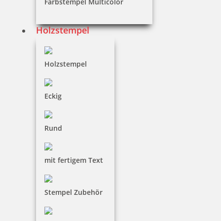
Farbstempel Multicolor
Holzstempel
25,97 €
Holzstempel
zzgl. 19 % Mwst.
Jetzt gestalten
Eckig
Rund
Outdoorstempel für Wanderer mit Motiv
mit fertigem Text
Stempel Zubehör
25,97 €