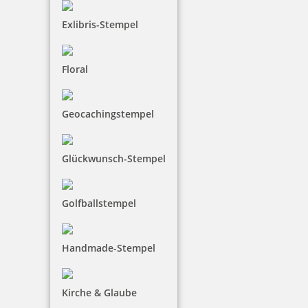
Exlibris-Stempel
Floral
Colop Printer R Outdoorstempel rund mit Geocaching-Motiv GC
Geocachingstempel
Glückwunsch-Stempel
25,97 €
zzgl. 19 % Mwst.
Golfballstempel
Jetzt gestalten
Handmade-Stempel
Kirche & Glaube