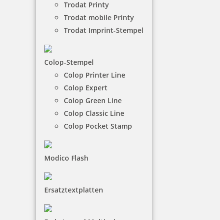
Trodat Printy
Stempel gestalten und online bestellen.
Trodat mobile Printy
Trodat Imprint-Stempel
NACH WUNSCHSTEMPEL FILTERN
Colop-Stempel
Colop Printer Line
€-
↑
Colop Expert
€+
↓
Colop Green Line
Colop Classic Line
Colop Pocket Stamp
9 Artikel in der Kategorie
Modico Flash
Ersatztextplatten
Outdoorstempel mit Taucherstempel-Motiv