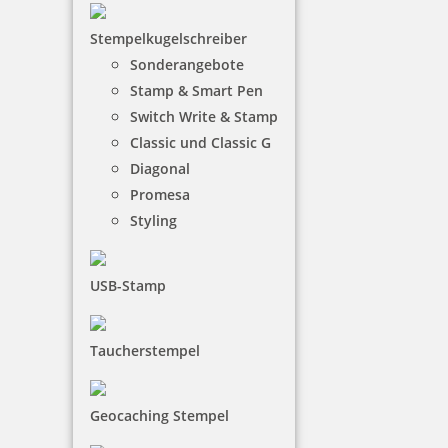
Stempelkugelschreiber
Sonderangebote
Stamp & Smart Pen
13,49 €
Switch Write & Stamp
Classic und Classic G
zzgl. 19 % Mwst.
Diagonal
Jetzt gestalten
Promesa
Styling
USB-Stamp
Colop Printer R12 Outdoorstempel rund mit Geocaching-Motiv
Taucherstempel
GC
Geocaching Stempel