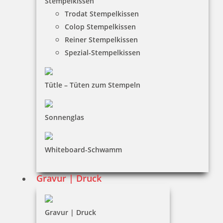
Stempelkissen
Trodat Stempelkissen
FAQ
Colop Stempelkissen
Versandinformationen
Reiner Stempelkissen
Spezial-Stempelkissen
Zahlungsbedingungen
Bestellhinweise
Tütle – Tüten zum Stempeln
Dateiformate
INFORMATIONEN
Sonnenglas
Impressum
Whiteboard-Schwamm
Datenschutz
AGB
Gravur | Druck
Widerruf
Barrierefreiheit
Gravur | Druck