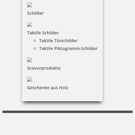
Vertrag widerrufen
Schilder
KUNDENBEREICH
Taktile Schilder
Mein Konto
Taktile Türschilder
Warenkorb
Taktile Piktogramm-Schilder
Kundenservice
Gravurprodukte
KONTAKT
Otto Grambeck e.K.
Geschenke aus Holz
Florian Grambeck
Bergstraße 4|29664 Walsrode
+49 (0)5161 3116