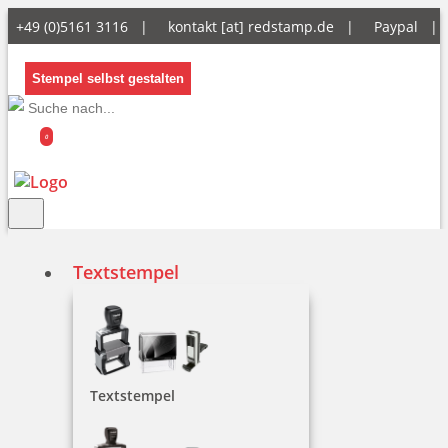
+49 (0)5161 3116 |
kontakt [at] redstamp.de
|
Paypal 
Stempel selbst gestalten
0
Textstempel
Colop-Stempel
Textstempel
Der COLOP Textstempel hat viele verschiedene
Einsatzgebiete, zum Beispiel ist er für das Büro
oder im privaten Bereich sehr gut geeignet.