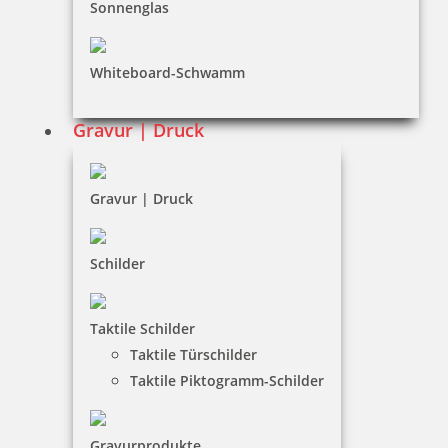
Sonnenglas
41,39 €
Whiteboard-Schwamm
Gravur | Druck
zzgl. 19 % Mwst.
Jetzt gestalten
Gravur | Druck
Schilder
Colop Printer 52 Textstempel 30x20 mm
Taktile Schilder
Taktile Türschilder
Taktile Piktogramm-Schilder
24,87 €
Gravurprodukte