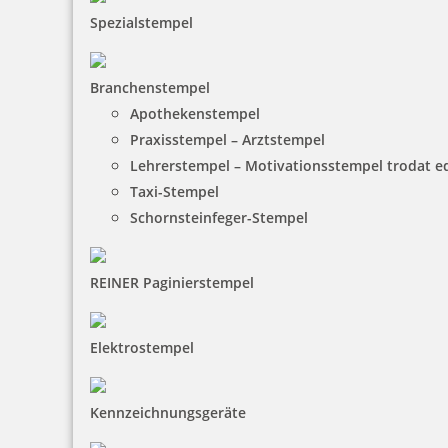
23,91 €
Spezialstempel
zzgl. 19 % Mwst.
Jetzt gestalten
Branchenstempel
Apothekenstempel
Praxisstempel – Arztstempel
Lehrerstempel – Motivationsstempel trodat 
Taxi-Stempel
Schornsteinfeger-Stempel
Colop Printer 25 Textstempel 75x15 mm
REINER Paginierstempel
Elektrostempel
34,33 €
zzgl. 19 % Mwst.
Kennzeichnungsgeräte
Jetzt gestalten