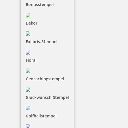
Bonusstempel
Colop Printer 60
Dekor
Exlibris-Stempel
50,80 €
Floral
zzgl. 19 % Mwst.
Jetzt gestalten
Geocachingstempel
Glückwunsch-Stempel
Golfballstempel
Colop Printer 60 Microban