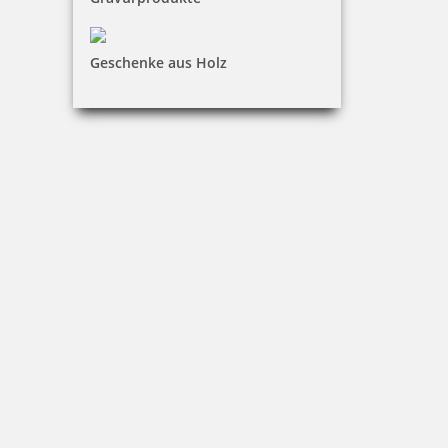
zzgl. 19 % Mwst.
Jetzt gestalten
Geschenke aus Holz
Colop Printer 53 Textstempel 45x30 mm
32,77 €
zzgl. 19 % Mwst.
Jetzt gestalten