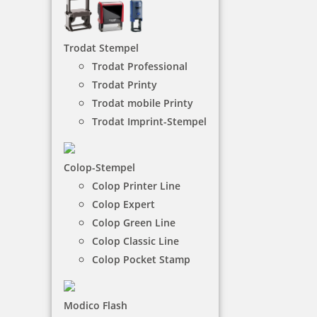
NACH WUNSCHSTEMPEL FILTERN
Trodat Stempel
Trodat Professional
Trodat Printy
€-
↑
Trodat mobile Printy
€+
↓
Trodat Imprint-Stempel
Colop-Stempel
COLOP-STEMPEL - KATEGORIEN
Colop Printer Line
Colop Expert
Colop Green Line
Colop Printer Line
Colop Classic Line
Colop Pocket Stamp
Colop Expert
Modico Flash