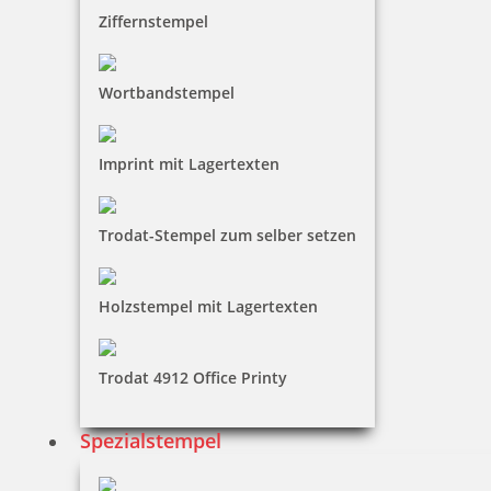
Colop Printer 40 mit Kalender Imagecard 58 x 22 mm
Ziffernstempel
Wortbandstempel
30,76 €
Imprint mit Lagertexten
zzgl. 19 % Mwst.
Jetzt gestalten
Trodat-Stempel zum selber setzen
Holzstempel mit Lagertexten
Trodat 4912 Office Printy
Colop Printer 15 Textstempel 69x10 mm
Spezialstempel