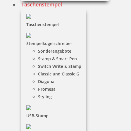
Taschenstempel
24,41 €
Taschenstempel
zzgl. 19 % Mwst.
Jetzt gestalten
Stempelkugelschreiber
Sonderangebote
Stamp & Smart Pen
Switch Write & Stamp
Classic und Classic G
Diagonal
Colop Printer 40 (58 x 22 mm)
Promesa
Styling
31,09 €
USB-Stamp
zzgl. 19 % Mwst.