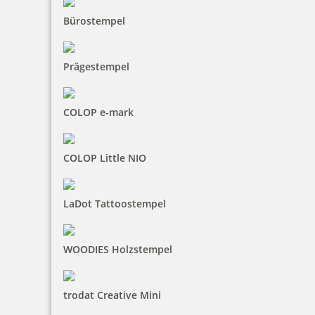
Bürostempel
Prägestempel
Colop Printer 35 Textstempel 50x30 mm
COLOP e-mark
COLOP Little NIO
42,35 €
LaDot Tattoostempel
zzgl. 19 % Mwst.
Jetzt gestalten
WOODIES Holzstempel
trodat Creative Mini