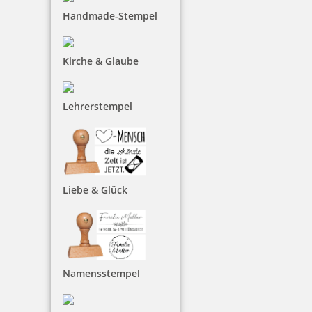
Handmade-Stempel
49,87 €
Kirche & Glaube
zzgl. 19 % Mwst.
Lehrerstempel
Jetzt gestalten
Liebe & Glück
Charity Aktion Colop Printer30 Textstempel 46 x 17 mm
Namensstempel
28,78 €