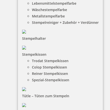
Lebensmittelstempelfarbe
Wäschestempelfarbe
Metallstempelfarbe
Colop Printer 38 Textstempel 56x33 mm
Stempelreiniger + Zubehör + Verdünner
Stempelhalter
45,97 €
Stempelkissen
zzgl. 19 % Mwst.
Trodat Stempelkissen
Jetzt gestalten
Colop Stempelkissen
Reiner Stempelkissen
Spezial-Stempelkissen
Tütle – Tüten zum Stempeln
Colop Printer 45 Textstempel 82x25 mm