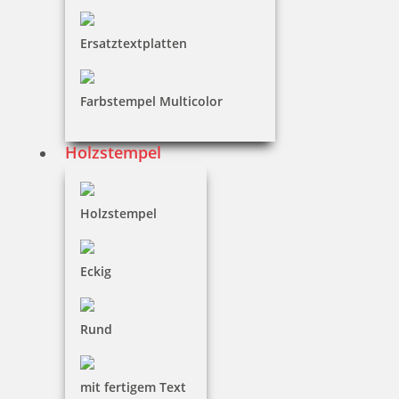
Ersatztextplatten
Colop Green Line
Farbstempel Multicolor
Holzstempel
Colop Classic Line
Holzstempel
Colop Pocket Stamp
Eckig
Rund
mit fertigem Text
61 Artikel in der Kategorie