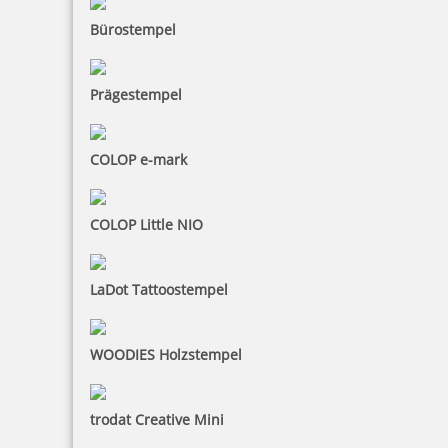
Bürostempel
Prägestempel
Braille Türschild Technik
COLOP e-mark
COLOP Little NIO
27,73 €
LaDot Tattoostempel
zzgl. 19 % Mwst.
Bestellen
WOODIES Holzstempel
trodat Creative Mini