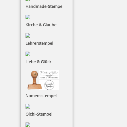
Handmade-Stempel
Kirche & Glaube
27,73 €
zzgl. 19 % Mwst.
Lehrerstempel
Bestellen
Liebe & Glück
Braille Türschild Lager
Namensstempel
Olchi-Stempel
27,73 €