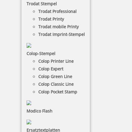
Trodat Stempel
beschränktem Sehvermögen ideal, wirken aber
auch für Sehende ansprechend und ermöglichen
Trodat Professional
ein schnelleres Finden.
Trodat Printy
Trodat mobile Printy
Trodat Imprint-Stempel
€-
↑
€+
↓
Colop-Stempel
Colop Printer Line
21 Artikel in der Kategorie
Colop Expert
Colop Green Line
Colop Classic Line
Colop Pocket Stamp
Braille Türschild Sprechzimmer 1
Modico Flash
Ersatztextplatten