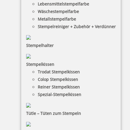
Lebensmittelstempelfarbe
Wäschestempelfarbe
27,73 €
Metallstempelfarbe
Stempelreiniger + Zubehör + Verdünner
zzgl. 19 % Mwst.
Bestellen
Stempelhalter
Stempelkissen
Trodat Stempelkissen
Colop Stempelkissen
Braille Türschild WC Damen
Reiner Stempelkissen
Spezial-Stempelkissen
Tütle – Tüten zum Stempeln
27,73 €
zzgl. 19 % Mwst.