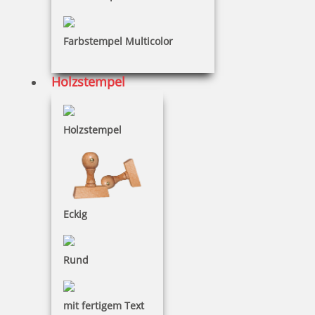
27,73 €
Farbstempel Multicolor
zzgl. 19 % Mwst.
Bestellen
Holzstempel
Holzstempel
Braille Türschild Sprechzimmer 2
Eckig
Rund
27,73 €
zzgl. 19 % Mwst.
mit fertigem Text