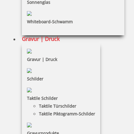
Sonnenglas
Bestellen
Whiteboard-Schwamm
Gravur | Druck
Braille Türschild WC Herren
Gravur | Druck
Schilder
27,73 €
Taktile Schilder
zzgl. 19 % Mwst.
Taktile Türschilder
Bestellen
Taktile Piktogramm-Schilder
Gravurprodukte