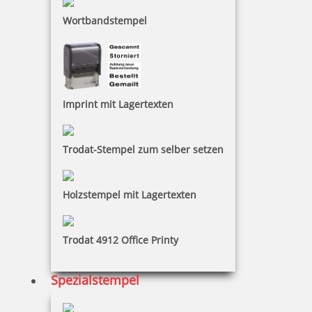
Braille Türschild Sekretariat
Wortbandstempel
27,73 €
Imprint mit Lagertexten
zzgl. 19 % Mwst.
Bestellen
Trodat-Stempel zum selber setzen
Holzstempel mit Lagertexten
Trodat 4912 Office Printy
Braille Türschild Sprechzimmer 3
Spezialstempel