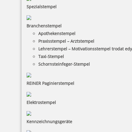
27,73 €
Spezialstempel
zzgl. 19 % Mwst.
Branchenstempel
Bestellen
Apothekenstempel
Praxisstempel – Arztstempel
Lehrerstempel – Motivationsstempel trodat ed
Taxi-Stempel
Schornsteinfeger-Stempel
Braille Türschild Sprechzimmer 4
REINER Paginierstempel
Elektrostempel
27,73 €
Kennzeichnungsgeräte
zzgl. 19 % Mwst.
Bestellen