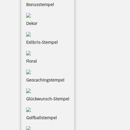
Bonusstempel
Dekor
Braille Türschild Konferenzraum
Exlibris-Stempel
27,73 €
Floral
zzgl. 19 % Mwst.
Geocachingstempel
Bestellen
Glückwunsch-Stempel
Golfballstempel
Braille Türschild Küche