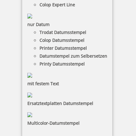
Colop Expert Line
Braille Türschild Besprechung
nur Datum
Trodat Datumsstempel
Colop Datumsstempel
Printer Datumsstempel
27,73 €
Datumstempel zum Selbersetzen
Printy Datumsstempel
zzgl. 19 % Mwst.
Bestellen
mit festem Text
Ersatztextplatten Datumstempel
Multicolor-Datumstempel
Braille Türschild Geschäftsleitung