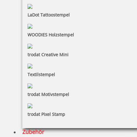
50,97 €
LaDot Tattoostempel
zzgl. 19 % Mwst.
Jetzt gestalten
WOODIES Holzstempel
Der Colop Classic Datumsstempel ist sehr robust
und hält selbst den härtesten Bedingungen stand
trodat Creative Mini
und hat so eine lange Lebensdauer. Mit diesem
Stempel können Sie das Datum und einen Text
abdrucken.Das besondere an diesem
Textilstempel
Datumsstempel ist der antibakterielle Schutz.
trodat Motivstempel
trodat Pixel Stamp
Zubehör