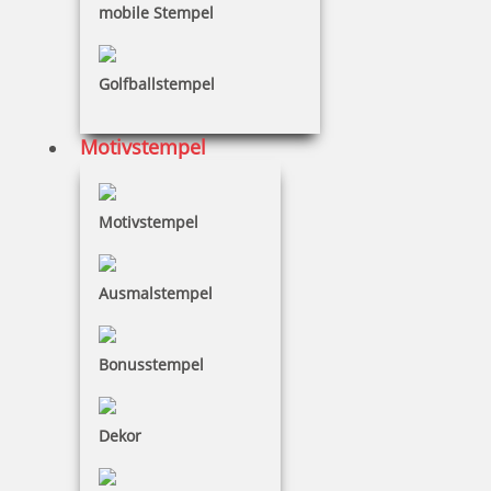
mobile Stempel
Golfballstempel
Motivstempel
Colop Classic Line 2860 Datumsstempel 66x47 mm
Motivstempel
99,33 €
Ausmalstempel
zzgl. 19 % Mwst.
Bonusstempel
Jetzt gestalten
Dekor