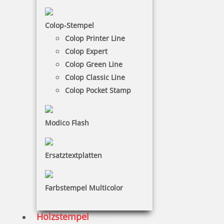
Colop Classic Line Datum
Colop-Stempel
Colop Printer Line
Der Colop Classic Datumsstempel ist sehr robust
Colop Expert
und hält selbst den härtesten Bedingungen stand
Colop Green Line
und hat so eine lange Lebensdauer.
Colop Classic Line
Colop Pocket Stamp
NACH WUNSCHSTEMPEL FILTERN
Modico Flash
€-
↑
€+
↓
Ersatztextplatten
12 Artikel in der Kategorie
Farbstempel Multicolor
Holzstempel