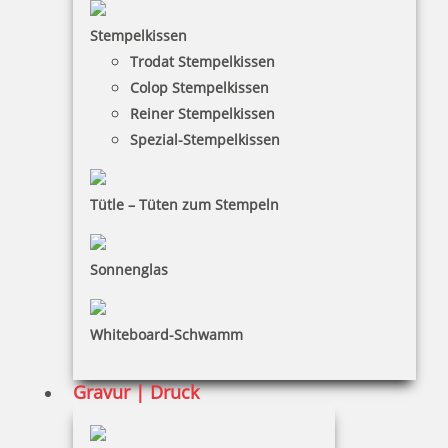
HINWEISE
Stempelkissen
Trodat Stempelkissen
FAQ
Colop Stempelkissen
Versandinformationen
Reiner Stempelkissen
Spezial-Stempelkissen
Zahlungsbedingungen
Bestellhinweise
Tütle – Tüten zum Stempeln
Dateiformate
INFORMATIONEN
Sonnenglas
Impressum
Whiteboard-Schwamm
Datenschutz
AGB
Gravur | Druck
Widerruf