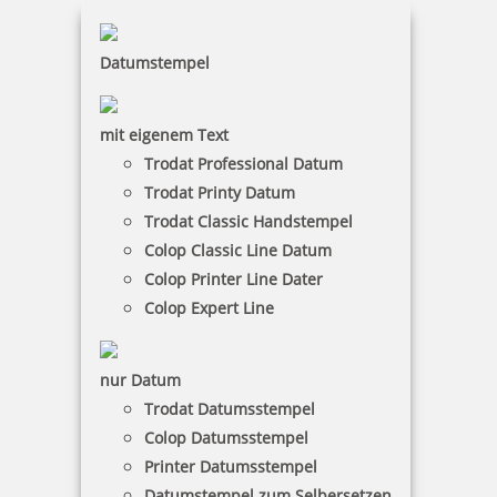
Datumstempel
Colop Classic Line 2160/2 zweifarbiger Datumsstempel 41x24
mit eigenem Text
mm
Trodat Professional Datum
Trodat Printy Datum
Trodat Classic Handstempel
52,90 €
Colop Classic Line Datum
Colop Printer Line Dater
Colop Expert Line
zzgl. 19 % Mwst.
Jetzt gestalten
nur Datum
Trodat Datumsstempel
Colop Datumsstempel
Printer Datumsstempel
Datumstempel zum Selbersetzen