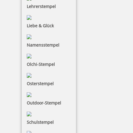
Lehrerstempel
92,44 €
Liebe & Glück
zzgl. 19 % Mwst.
Jetzt gestalten
Namensstempel
Olchi-Stempel
Osterstempel
Colop Classic Line 2660 Datumsstempel 58x37 mm
Outdoor-Stempel
72,86 €
Schulstempel
zzgl. 19 % Mwst.