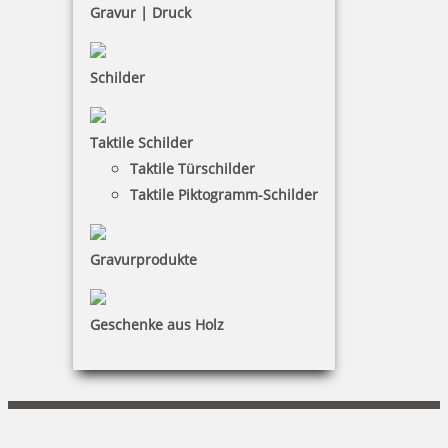
Barrierefreiheit
Gravur | Druck
Vertrag widerrufen
Schilder
KUNDENBEREICH
Taktile Schilder
Mein Konto
Taktile Türschilder
Warenkorb
Taktile Piktogramm-Schilder
Kundenservice
Gravurprodukte
KONTAKT
Otto Grambeck e.K.
Geschenke aus Holz
Florian Grambeck
Bergstraße 4|29664 Walsrode
+49 (0)5161 3116