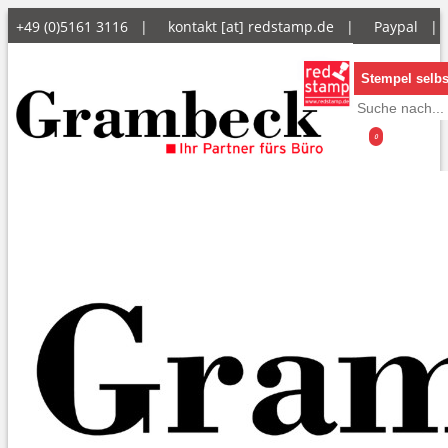
+49 (0)5161 3116 |
kontakt [at] redstamp.de
|
Paypal 
Stempel selbs
0