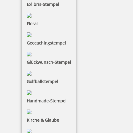
Exlibris-Stempel
Colop Classic Line 2860/2 zweifarbiger Datumsstempel 66 x 47
mm
Floral
Geocachingstempel
101,05 €
zzgl. 19 % Mwst.
Glückwunsch-Stempel
Jetzt gestalten
Golfballstempel
Handmade-Stempel
Colop Greenline 2660 Datumsstempel 58x37 mm
Kirche & Glaube