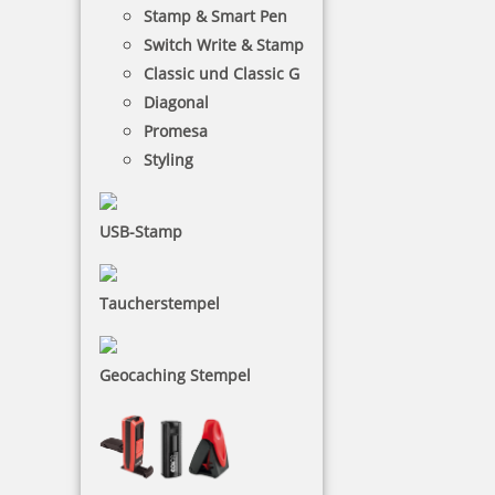
75,88 €
Stamp & Smart Pen
Switch Write & Stamp
Classic und Classic G
zzgl. 19 % Mwst.
Diagonal
Jetzt gestalten
Promesa
Styling
USB-Stamp
Colop Classic Line 2660/2 zweifarbiger Datumsstempel 58 x 37
mm
Taucherstempel
Geocaching Stempel
75,25 €
zzgl. 19 % Mwst.
Jetzt gestalten