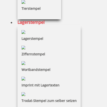
Tierstempel
Colop Greenline 2360 Datumsstempel 45x30 mm
Lagerstempel
Lagerstempel
60,84 €
Ziffernstempel
zzgl. 19 % Mwst.
Jetzt gestalten
Wortbandstempel
Imprint mit Lagertexten
Colop Classic Line 2360 Datumstempel 45x30 mm
Trodat-Stempel zum selber setzen